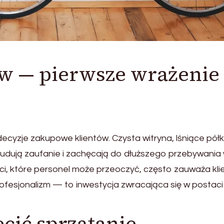
ów — pierwsze wrażenie
yzje zakupowe klientów. Czysta witryna, lśniące półki
dują zaufanie i zachęcają do dłuższego przebywania
i, które personel może przeoczyć, często zauważa klie
ofesjonalizm — to inwestycja zwracająca się w postaci
ecić sprzątanie