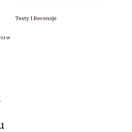
Testy I Recenzje
 ma w
y
u