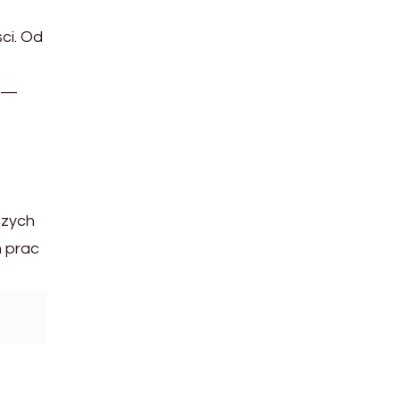
ci. Od
m —
szych
h prac