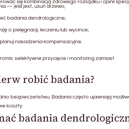
rować się kombinacją zdrowego rozsądku i opinii specja
 — jeśli jest, usuń drzewo;
 zleć badania dendrologiczne;
ję o pielęgnacji, leczeniu lub wycince;
planuj nasadzenia kompensacyjne.
romis: selektywne przycięcie i monitoring zamiast
ierw robić badania?
ednio bezpieczeństwu. Badania często ujawniają możli
we koszty.
nać badania dendrologicz