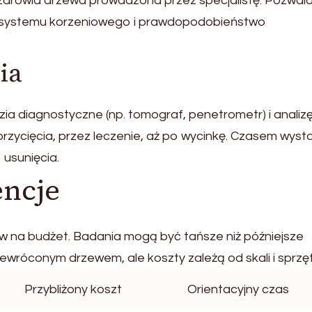
zdrowia drzewa prowadzona przez specjalistę. Pozwala
ję systemu korzeniowego i prawdopodobieństwo
ia
zia diagnostyczne (np. tomograf, penetrometr) i analiz
przycięcia, przez leczenie, aż po wycinkę. Czasem wyst
 usunięcia.
encje
w na budżet. Badania mogą być tańsze niż późniejsze
óconym drzewem, ale koszty zależą od skali i sprzęt
Przybliżony koszt
Orientacyjny czas