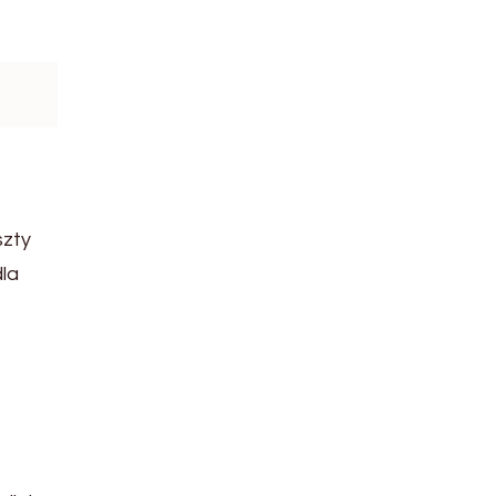
szty
la