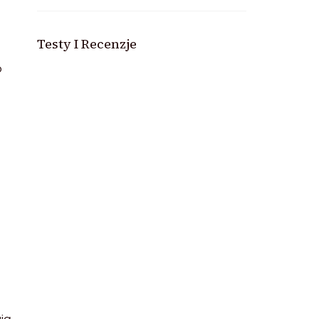
Testy I Recenzje
o