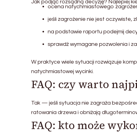
Jak podjąć rozsądną decyzję? Najlepiej kie
ocena natychmiastowego zagrożenia
jeśli zagrożenie nie jest oczywiste,
na podstawie raportu podejmij decyz
sprawdź wymagane pozwolenia i za
W praktyce wiele sytuacji rozwiązuje komp
natychmiastowej wycinki.
FAQ: czy warto najp
Tak — jeśli sytuacja nie zagraża bezpośr
ratowania drzewa i obniżają długotermino
FAQ: kto może wyko