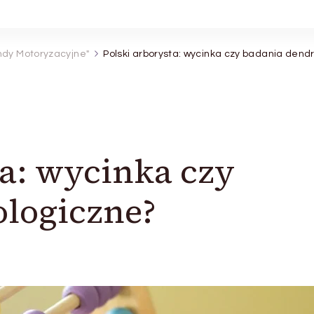
ndy Motoryzacyjne"
Polski arborysta: wycinka czy badania dend
ta: wycinka czy
ologiczne?